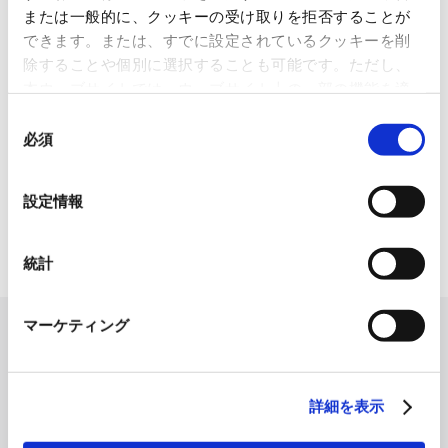
または一般的に、クッキーの受け取りを拒否することが
使用済み化粧品容器をネームプ
できます。または、すでに設定されているクッキーを削
レートへリサイクル
除することや個別に選択することも可能です。ただし、
2026.07.07
本ウェブサイトでは、ウェブサイト上の一部の機能を適
切に運用するために技術的に必要なクッキーを使用して
化粧品・健康食品メーカーの株式会社ファンケル（以下、「ファ
同
ン...
いるので、ご注意ください。これらのクッキーが受け入
必須
意
れられない場合、本ウェブサイトの機能が制限される場
の
「周南 蚤の市2026 ×周南本屋通
合があります。《
クッキーポリシー
》
り『Antho･･･
選
設定情報
択
2026.07.03
日本紙パルプ商事は、2026年5月30日および31日に山口県...
統計
マーケティング
詳細を表示