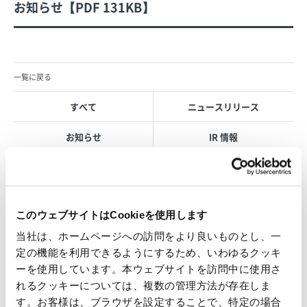
お知らせ【PDF 131KB】
一覧に戻る
すべて
ニュースリリース
お知らせ
IR 情報
OVOL LOOP
このウェブサイトはCookieを使用します
当社は、ホームページへの訪問をより良いものとし、一
グループ紹介映像【日本語版】
定の機能を利用できるようにするため、いわゆるクッキ
2026.07.17
ーを使用しています。本ウェブサイトを訪問中に使用さ
事業紹介
動画
れるクッキーについては、複数の管理方法が存在しま
1845年の創業以来の歩み、グループが展開する5つの事業領域...
す。お客様は、ブラウザを設定することで、特定の場合