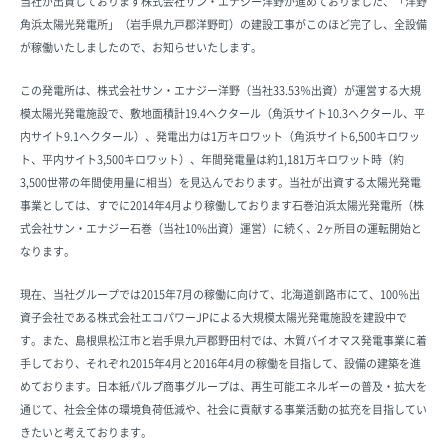
当社が出資しております株式会社サン・エナジー洋野が進めておりました、「洋野
角浜太陽光発電所」（岩手県九戸郡洋野町）の建設工事がこのほど完了し、全設備
が稼働いたしましたので、お知らせいたします。
この発電所は、株式会社サン・エナジー洋野（当社33.53％出資）が運営する大規
模太陽光発電施設で、敷地面積計19.4ヘクタール（角浜サイト10.3ヘクタール、平
内サイト9.1ヘクタール）、発電出力は1万キロワット（角浜サイト6,500キロワッ
ト、平内サイト3,500キロワット）、年間発電量は約1,181万キロワット時（約
3,500世帯の年間使用量に相当）を見込んでおります。当社が出資する太陽光発電
事業としては、すでに2014年4月より稼働しております石巻泊浜太陽光発電所（株
式会社サン・エナジー石巻（当社10%出資）運営）に続く、2ヶ所目の運転開始と
なります。
現在、当社グループでは2015年7月の稼働に向けて、北海道釧路市にて、100％出
資子会社である株式会社エコパワーJPによる大規模太陽光発電施設を建設中で
す。また、島根県松江市と岩手県九戸郡野田村では、木質バイオマス発電事業に着
手しており、それぞれ2015年4月と2016年4月の稼働を目指して、設備の建築を進
めております。日本紙パルプ商事グループは、再生可能エネルギーの普及・拡大を
通じて、社会全体の環境負荷低減や、社会に貢献する事業活動の拡充を目指してい
きたいと考えております。