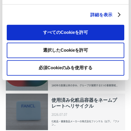
OVOL LOOP
詳細を表示
【紙ともっ！紙の出前授業】イ
ンタビュー記事がGak･･･
2026.08.10
すべてのCookieを許可
事業紹介
選択したCookieを許可
グループ紹介映像【日本語版】
必須Cookieのみを使用する
2026.07.17
事業紹介
動画
1845年の創業以来の歩み、グループが展開する5つの事業領域...
使用済み化粧品容器をネームプ
レートへリサイクル
2026.07.07
化粧品・健康食品メーカーの株式会社ファンケル（以下、「ファ
ン...