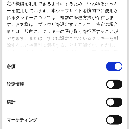
定の機能を利用できるようにするため、いわゆるクッキ
ーを使用しています。本ウェブサイトを訪問中に使用さ
れるクッキーについては、複数の管理方法が存在しま
す。お客様は、ブラウザを設定することで、特定の場合
または一般的に、クッキーの受け取りを拒否することが
できます。または、すでに設定されているクッキーを削
洋野角浜太陽光発電所（角
除することや個別に選択することも可能です。ただし、
浜サイト）
本ウェブサイトでは、ウェブサイト上の一部の機能を適
切に運用するために技術的に必要なクッキーを使用して
同
いるので、ご注意ください。これらのクッキーが受け入
必須
意
れられない場合、本ウェブサイトの機能が制限される場
の
一覧に戻る
合があります。《
クッキーポリシー
》
選
設定情報
択
すべて
ニュースリリース
統計
お知らせ
IR 情報
マーケティング