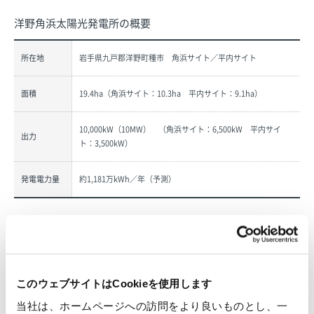
洋野角浜太陽光発電所の概要
所在地
岩手県九戸郡洋野町種市 角浜サイト／平内サイト
面積
19.4ha（角浜サイト：10.3ha 平内サイト：9.1ha）
10,000kW（10MW） （角浜サイト：6,500kW 平内サイ
出力
ト：3,500kW）
発電電力量
約1,181万kWh／年（予測）
本件に関する問合せ先
環境事業本部 環境事業課 青山 泰司（TEL 03－5548－4038）
このウェブサイトはCookieを使用します
当社は、ホームページへの訪問をより良いものとし、一