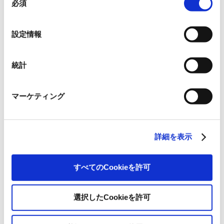
いるので、ご注意ください。これらのクッキーが受け入
必須
意
出力
れられない場合、本ウェブサイトの機能が制限される場
9,300kW（9.3MW）
の
合があります。《
クッキーポリシー
》
選
設定情報
年間発電量
約11,600千kWh
択
営業運転開
統計
2014年7月
始
マーケティング
当社出資比
34%
率
（株）サン・エナジー石巻／石巻泊浜太陽光発電所
詳細を表示
事業内容
太陽光発電
すべてのCookieを許可
所在地
宮城県石巻市
選択したCookieを許可
出力
9,500kW（9.5MW）