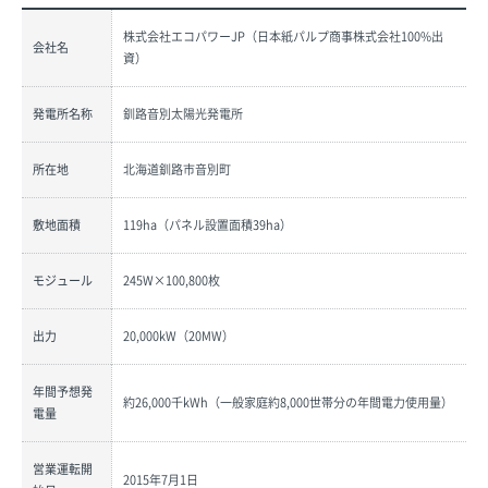
株式会社エコパワーJP（日本紙パルプ商事株式会社100%出
会社名
資）
発電所名称
釧路音別太陽光発電所
所在地
北海道釧路市音別町
敷地面積
119ha（パネル設置面積39ha）
モジュール
245W×100,800枚
出力
20,000kW（20MW）
年間予想発
約26,000千kWh（一般家庭約8,000世帯分の年間電力使用量）
電量
営業運転開
2015年7月1日