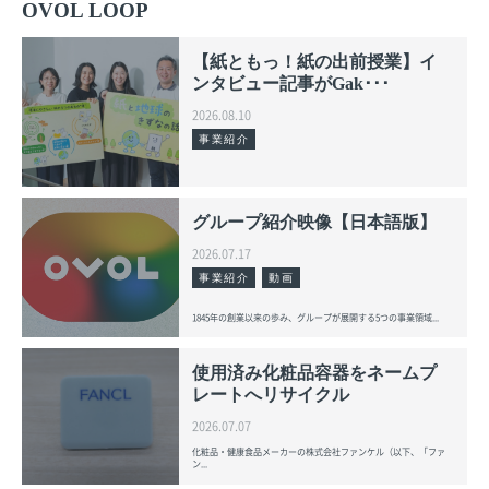
OVOL LOOP
【紙ともっ！紙の出前授業】イ
ンタビュー記事がGak･･･
2026.08.10
事業紹介
グループ紹介映像【日本語版】
2026.07.17
事業紹介
動画
1845年の創業以来の歩み、グループが展開する5つの事業領域...
使用済み化粧品容器をネームプ
レートへリサイクル
2026.07.07
化粧品・健康食品メーカーの株式会社ファンケル（以下、「ファ
ン...