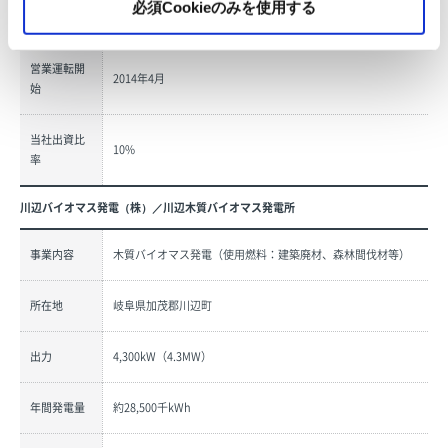
必須Cookieのみを使用する
年間発電量
約11,887千kWh
営業運転開
2014年4月
始
当社出資比
10%
率
川辺バイオマス発電（株）／川辺木質バイオマス発電所
事業内容
木質バイオマス発電（使用燃料：建築廃材、森林間伐材等）
所在地
岐阜県加茂郡川辺町
出力
4,300kW（4.3MW）
年間発電量
約28,500千kWh