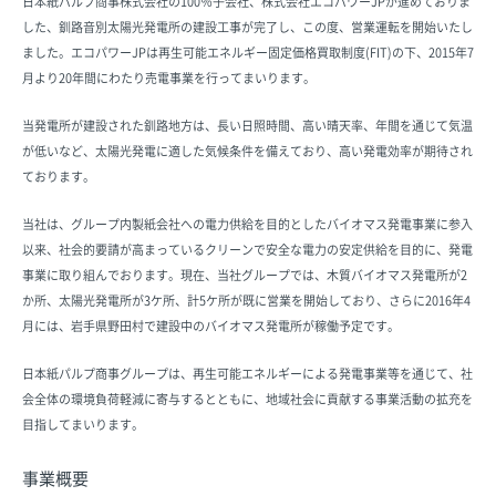
日本紙パルプ商事株式会社の100％子会社、株式会社エコパワーJPが進めておりま
した、釧路音別太陽光発電所の建設工事が完了し、この度、営業運転を開始いたし
ました。エコパワーJPは再生可能エネルギー固定価格買取制度(FIT)の下、2015年7
月より20年間にわたり売電事業を行ってまいります。
当発電所が建設された釧路地方は、長い日照時間、高い晴天率、年間を通じて気温
が低いなど、太陽光発電に適した気候条件を備えており、高い発電効率が期待され
ております。
当社は、グループ内製紙会社への電力供給を目的としたバイオマス発電事業に参入
以来、社会的要請が高まっているクリーンで安全な電力の安定供給を目的に、発電
事業に取り組んでおります。現在、当社グループでは、木質バイオマス発電所が2
か所、太陽光発電所が3ケ所、計5ケ所が既に営業を開始しており、さらに2016年4
月には、岩手県野田村で建設中のバイオマス発電所が稼働予定です。
日本紙パルプ商事グループは、再生可能エネルギーによる発電事業等を通じて、社
会全体の環境負荷軽減に寄与するとともに、地域社会に貢献する事業活動の拡充を
目指してまいります。
事業概要