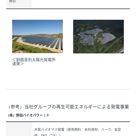
始日
＜釧路音別太陽光発電所
遠景＞
（参考）当社グループの再生可能エネルギーによる発電事業
（株）野田バイオパワーＪＰ
木質バイオマス発電（使用燃料：未利用材、バーク、剪定
枝、PKS（*注））