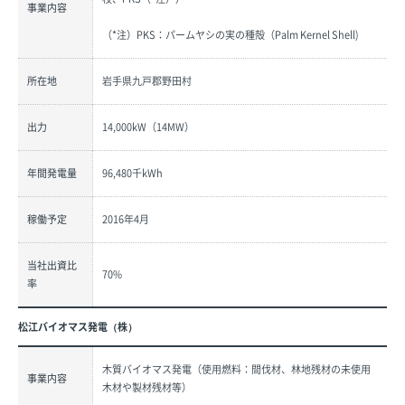
事業内容
（*注）PKS：パームヤシの実の種殻（Palm Kernel Shell)
所在地
岩手県九戸郡野田村
出力
14,000kW（14MW）
年間発電量
96,480千kWh
稼働予定
2016年4月
当社出資比
70%
率
松江バイオマス発電（株）
木質バイオマス発電（使用燃料：間伐材、林地残材の未使用
事業内容
木材や製材残材等）