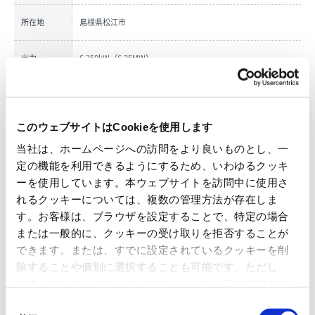
所在地
島根県松江市
出力
6,250kW（6.25MW）
年間発電量
約43,164千kWh
このウェブサイトはCookieを使用します
営業運転開
2015年6月
始
当社は、ホームページへの訪問をより良いものとし、一
定の機能を利用できるようにするため、いわゆるクッキ
当社出資比
ーを使用しています。本ウェブサイトを訪問中に使用さ
40%
率
れるクッキーについては、複数の管理方法が存在しま
す。お客様は、ブラウザを設定することで、特定の場合
（株）サン・エナジー洋野／洋野角浜太陽光発電所
または一般的に、クッキーの受け取りを拒否することが
できます。または、すでに設定されているクッキーを削
事業内容
太陽光発電
除することや個別に選択することも可能です。ただし、
本ウェブサイトでは、ウェブサイト上の一部の機能を適
所在地
岩手県九戸郡洋野町 角浜サイト／平内サイト
切に運用するために技術的に必要なクッキーを使用して
同