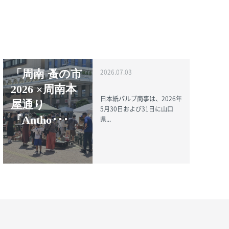
「周南 蚤の市
2026.07.03
2026 ×周南本
日本紙パルプ商事は、2026年
屋通り
5月30日および31日に山口
『Antho･･･
県...