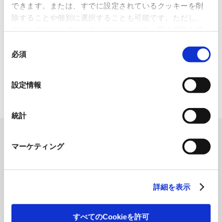
できます。または、すでに設定されているクッキーを削
2026.07.07
除することや個別に選択することも可能です。ただし、
化粧品・健康食品メーカーの株式会社ファンケル（以下、「ファ
本ウェブサイトでは、ウェブサイト上の一部の機能を適
ン...
切に運用するために技術的に必要なクッキーを使用して
同
いるので、ご注意ください。これらのクッキーが受け入
必須
「周南 蚤の市2026 ×周南本屋通
意
れられない場合、本ウェブサイトの機能が制限される場
り『Antho･･･
の
合があります。《
クッキーポリシー
》
選
2026.07.03
設定情報
択
日本紙パルプ商事は、2026年5月30日および31日に山口県...
統計
マーケティング
詳細を表示
すべてのCookieを許可