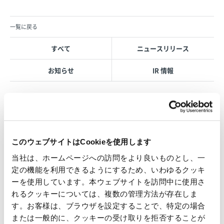
一覧に戻る
すべて
ニュースリリース
お知らせ
IR 情報
OVOL LOOP
このウェブサイトはCookieを使用します
グループ紹介映像【日本語版】
当社は、ホームページへの訪問をより良いものとし、一
2026.07.17
定の機能を利用できるようにするため、いわゆるクッキ
事業紹介
動画
ーを使用しています。本ウェブサイトを訪問中に使用さ
1845年の創業以来の歩み、グループが展開する5つの事業領域...
れるクッキーについては、複数の管理方法が存在しま
す。お客様は、ブラウザを設定することで、特定の場合
使用済み化粧品容器をネームプ
または一般的に、クッキーの受け取りを拒否することが
レートへリサイクル