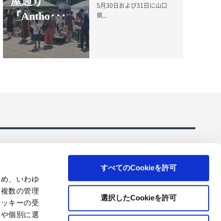
屋通り
5月30日および31日に山口
『Antho･･･
県...
すべてのCookieを許可
ため、いわゆ
、複数の管理
選択したCookieを許可
クッキーの受
ーションのご
コアレックスの環境にやさしいトイレットペーパ
とや個別に選