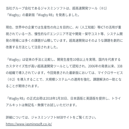
当社グループ会社であるジャスミンソフトは、超高速開発ツール（※1）
「Wagby」の最新版「Wagby R8」を発表しました。
現在、世界中の企業では生産性の向上を目的に、AI（人工知能）等ICTの活用が重
視されている一方、慢性的なITエンジニア不足や開発・保守コスト等、システム開
発の現場には多くの課題が山積しています。超高速開発はそのような課題を劇的に
改善する方法として注目されました。
「Wagby」は従来の手法と比較し、開発生産性10倍以上を実現、国内を代表する
カスタマイズ性が高い超高速開発ツールとして認知され、2006年の発表以来、338
の組織で導入されています。今回発表された最新版においては、マイクロサービス
（※2）を導入することで、大規模システムへの適用を強化、課題解決の一助とな
ることが期待されます。
「Wagby R8」の正式出荷は2018年1月30日、日本語版と英語版を提供し、トライ
アルキットは無記名・無償でお試しいただけます。
詳細については、ジャスミンソフトWEBサイトをご覧ください。
https://www.jasminesoft.co.jp/