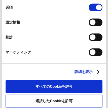
切に運用するために技術的に必要なクッキーを使用して
同
いるので、ご注意ください。これらのクッキーが受け入
必須
意
れられない場合、本ウェブサイトの機能が制限される場
の
合があります。《
クッキーポリシー
》
OVOL LOOP
選
設定情報
択
グループ紹介映像【日本語版】
統計
2026.07.17
事業紹介
動画
マーケティング
1845年の創業以来の歩み、グループが展開する5つの事業領域...
使用済み化粧品容器をネームプ
レートへリサイクル
詳細を表示
2026.07.07
化粧品・健康食品メーカーの株式会社ファンケル（以下、「ファ
ン...
すべてのCookieを許可
「周南 蚤の市2026 ×周南本屋通
選択したCookieを許可
り『Antho･･･