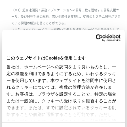
（※1）超高速開発：業務アプリケーションの開発工数を短縮する開発支援ツ
ール、及び開発手法の総称。高い生産性を実現し、従来のシステム開発が抱え
ている課題の解決を図ることができる。
（※2）マイクロサービス：大規模システムを複数のサービスの集合体として
捉え、サービス相互をシンプルな通信で連携することで複雑さを回避するアイ
ディア。従来は部分的な改良が難しく、システムが大規模になるほど保守コス
トが増加していた。
このウェブサイトはCookieを使用します
当社は、ホームページへの訪問をより良いものとし、一
本件に関するお問い合わせ先
定の機能を利用できるようにするため、いわゆるクッキ
(株)ジャスミンソフト TEL 098-890-6036
ーを使用しています。本ウェブサイトを訪問中に使用さ
れるクッキーについては、複数の管理方法が存在しま
す。お客様は、ブラウザを設定することで、特定の場合
一覧に戻る
または一般的に、クッキーの受け取りを拒否することが
できます。または、すでに設定されているクッキーを削
すべて
ニュースリリース
除することや個別に選択することも可能です。ただし、
本ウェブサイトでは、ウェブサイト上の一部の機能を適
お知らせ
IR 情報