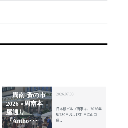
「周南 蚤の市
2026.07.03
2026 ×周南本
日本紙パルプ商事は、2026年
屋通り
5月30日および31日に山口
『Antho･･･
県...