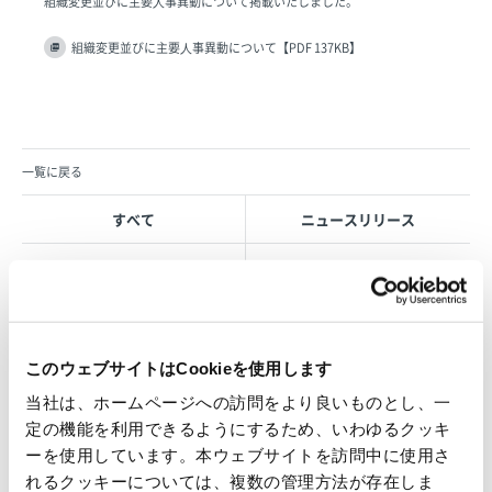
組織変更並びに主要⼈事異動について掲載いたしました。
組織変更並びに主要⼈事異動について【PDF 137KB】
一覧に戻る
すべて
ニュースリリース
お知らせ
IR 情報
このウェブサイトはCookieを使用します
OVOL LOOP
当社は、ホームページへの訪問をより良いものとし、一
グループ紹介映像【日本語版】
定の機能を利用できるようにするため、いわゆるクッキ
ーを使用しています。本ウェブサイトを訪問中に使用さ
2026.07.17
れるクッキーについては、複数の管理方法が存在しま
事業紹介
動画