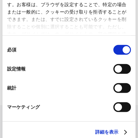
す。お客様は、ブラウザを設定することで、特定の場合
1845年の創業以来の歩み、グループが展開する5つの事業領域...
または一般的に、クッキーの受け取りを拒否することが
できます。または、すでに設定されているクッキーを削
使用済み化粧品容器をネームプ
除することや個別に選択することも可能です。ただし、
レートへリサイクル
本ウェブサイトでは、ウェブサイト上の一部の機能を適
2026.07.07
切に運用するために技術的に必要なクッキーを使用して
同
化粧品・健康食品メーカーの株式会社ファンケル（以下、「ファ
いるので、ご注意ください。これらのクッキーが受け入
必須
意
ン...
れられない場合、本ウェブサイトの機能が制限される場
の
合があります。《
クッキーポリシー
》
選
「周南 蚤の市2026 ×周南本屋通
設定情報
り『Antho･･･
択
2026.07.03
統計
日本紙パルプ商事は、2026年5月30日および31日に山口県...
マーケティング
詳細を表示