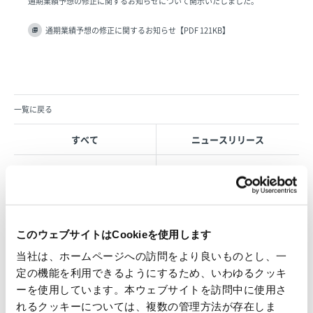
通期業績予想の修正に関するお知らせについて開示いたしました。
通期業績予想の修正に関するお知らせ【PDF 121KB】
一覧に戻る
すべて
ニュースリリース
お知らせ
IR 情報
このウェブサイトはCookieを使用します
OVOL LOOP
当社は、ホームページへの訪問をより良いものとし、一
グループ紹介映像【日本語版】
定の機能を利用できるようにするため、いわゆるクッキ
ーを使用しています。本ウェブサイトを訪問中に使用さ
2026.07.17
れるクッキーについては、複数の管理方法が存在しま
事業紹介
動画