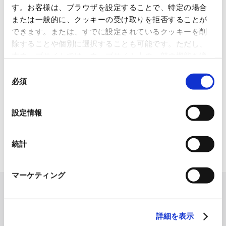
す。お客様は、ブラウザを設定することで、特定の場合
1845年の創業以来の歩み、グループが展開する5つの事業領域...
または一般的に、クッキーの受け取りを拒否することが
できます。または、すでに設定されているクッキーを削
使用済み化粧品容器をネームプ
除することや個別に選択することも可能です。ただし、
レートへリサイクル
本ウェブサイトでは、ウェブサイト上の一部の機能を適
2026.07.07
切に運用するために技術的に必要なクッキーを使用して
同
化粧品・健康食品メーカーの株式会社ファンケル（以下、「ファ
いるので、ご注意ください。これらのクッキーが受け入
必須
意
ン...
れられない場合、本ウェブサイトの機能が制限される場
の
合があります。《
クッキーポリシー
》
選
「周南 蚤の市2026 ×周南本屋通
設定情報
り『Antho･･･
択
2026.07.03
統計
日本紙パルプ商事は、2026年5月30日および31日に山口県...
マーケティング
詳細を表示