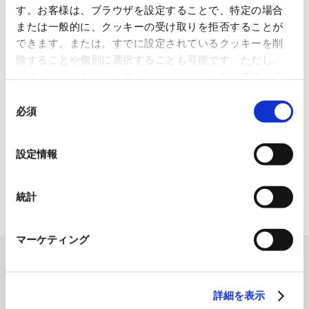
す。お客様は、ブラウザを設定することで、特定の場合
1845年の創業以来の歩み、グループが展開する5つの事業領域...
または一般的に、クッキーの受け取りを拒否することが
できます。または、すでに設定されているクッキーを削
使用済み化粧品容器をネームプ
除することや個別に選択することも可能です。ただし、
レートへリサイクル
本ウェブサイトでは、ウェブサイト上の一部の機能を適
2026.07.07
切に運用するために技術的に必要なクッキーを使用して
同
化粧品・健康食品メーカーの株式会社ファンケル（以下、「ファ
いるので、ご注意ください。これらのクッキーが受け入
必須
意
ン...
れられない場合、本ウェブサイトの機能が制限される場
の
合があります。《
クッキーポリシー
》
選
「周南 蚤の市2026 ×周南本屋通
設定情報
り『Antho･･･
択
2026.07.03
統計
日本紙パルプ商事は、2026年5月30日および31日に山口県...
マーケティング
詳細を表示