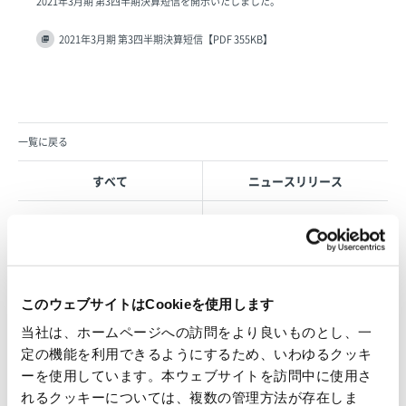
2021年3月期 第3四半期決算短信を開示いたしました。
2021年3月期 第3四半期決算短信【PDF 355KB】
一覧に戻る
すべて
ニュースリリース
お知らせ
IR 情報
このウェブサイトはCookieを使用します
OVOL LOOP
当社は、ホームページへの訪問をより良いものとし、一
グループ紹介映像【日本語版】
定の機能を利用できるようにするため、いわゆるクッキ
ーを使用しています。本ウェブサイトを訪問中に使用さ
2026.07.17
れるクッキーについては、複数の管理方法が存在しま
事業紹介
動画