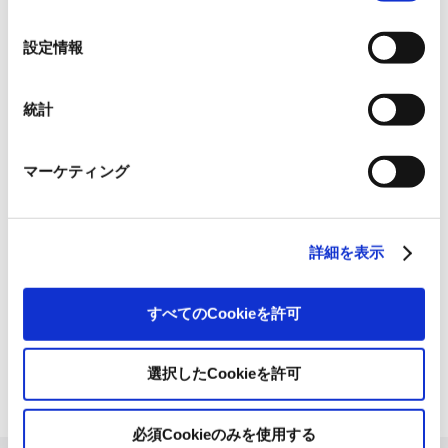
れられない場合、本ウェブサイトの機能が制限される場
の
合があります。《
クッキーポリシー
》
選
グループ紹介映像【日本語版】
設定情報
択
2026.07.17
事業紹介
動画
統計
1845年の創業以来の歩み、グループが展開する5つの事業領域...
マーケティング
使用済み化粧品容器をネームプ
レートへリサイクル
2026.07.07
詳細を表示
化粧品・健康食品メーカーの株式会社ファンケル（以下、「ファ
ン...
「周南 蚤の市2026 ×周南本屋通
すべてのCookieを許可
り『Antho･･･
2026.07.03
選択したCookieを許可
日本紙パルプ商事は、2026年5月30日および31日に山口県...
必須Cookieのみを使用する