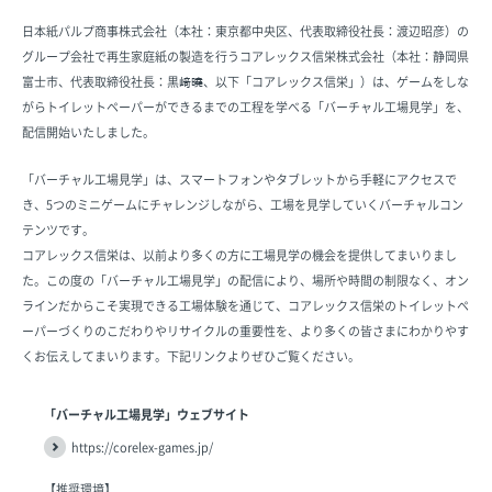
日本紙パルプ商事株式会社（本社：東京都中央区、代表取締役社長：渡辺昭彦）の
グループ会社で再生家庭紙の製造を行うコアレックス信栄株式会社（本社：静岡県
富士市、代表取締役社長：黒﨑曉、以下「コアレックス信栄」）は、ゲームをしな
がらトイレットペーパーができるまでの工程を学べる「バーチャル工場見学」を、
配信開始いたしました。
「バーチャル工場見学」は、スマートフォンやタブレットから手軽にアクセスで
き、5つのミニゲームにチャレンジしながら、工場を見学していくバーチャルコン
テンツです。
コアレックス信栄は、以前より多くの方に工場見学の機会を提供してまいりまし
た。この度の「バーチャル工場見学」の配信により、場所や時間の制限なく、オン
ラインだからこそ実現できる工場体験を通じて、コアレックス信栄のトイレットペ
ーパーづくりのこだわりやリサイクルの重要性を、より多くの皆さまにわかりやす
くお伝えしてまいります。下記リンクよりぜひご覧ください。
「バーチャル工場見学」ウェブサイト
https://corelex-games.jp/
【推奨環境】