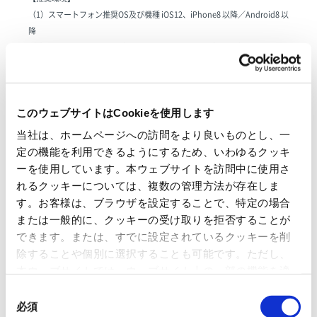
（1）スマートフォン推奨OS及び機種 iOS12、iPhone8 以降／Android8 以
降
（2）スマートフォン推奨ブラウザ Google Chrome（最新版）、
Safari（最新版）
本件に関するお問い合わせ先
このウェブサイトはCookieを使用します
日本紙パルプ商事株式会社 広報室 広報課 TEL:03-5548-4026
当社は、ホームページへの訪問をより良いものとし、一
定の機能を利用できるようにするため、いわゆるクッキ
ーを使用しています。本ウェブサイトを訪問中に使用さ
一覧に戻る
れるクッキーについては、複数の管理方法が存在しま
す。お客様は、ブラウザを設定することで、特定の場合
すべて
ニュースリリース
または一般的に、クッキーの受け取りを拒否することが
できます。または、すでに設定されているクッキーを削
お知らせ
IR 情報
除することや個別に選択することも可能です。ただし、
本ウェブサイトでは、ウェブサイト上の一部の機能を適
切に運用するために技術的に必要なクッキーを使用して
同
いるので、ご注意ください。これらのクッキーが受け入
必須
意
OVOL LOOP