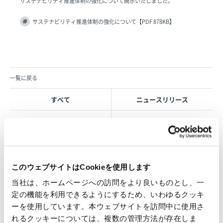
サステナビリティ推進体制の強化について開示いたしました。
サステナビリティ推進体制の強化について【PDF 878KB】
一覧に戻る
すべて
ニュースリリース
お知らせ
IR 情報
このウェブサイトはCookieを使用します
OVOL LOOP
当社は、ホームページへの訪問をより良いものとし、一
グループ紹介映像【日本語版】
定の機能を利用できるようにするため、いわゆるクッキ
ーを使用しています。本ウェブサイトを訪問中に使用さ
2026.07.17
れるクッキーについては、複数の管理方法が存在しま
事業紹介
動画