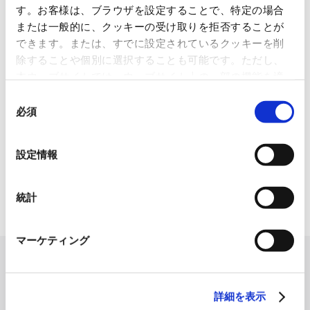
す。お客様は、ブラウザを設定することで、特定の場合
1845年の創業以来の歩み、グループが展開する5つの事業領域...
または一般的に、クッキーの受け取りを拒否することが
できます。または、すでに設定されているクッキーを削
使用済み化粧品容器をネームプ
除することや個別に選択することも可能です。ただし、
レートへリサイクル
本ウェブサイトでは、ウェブサイト上の一部の機能を適
2026.07.07
切に運用するために技術的に必要なクッキーを使用して
同
化粧品・健康食品メーカーの株式会社ファンケル（以下、「ファ
いるので、ご注意ください。これらのクッキーが受け入
必須
意
ン...
れられない場合、本ウェブサイトの機能が制限される場
の
合があります。《
クッキーポリシー
》
選
「周南 蚤の市2026 ×周南本屋通
設定情報
り『Antho･･･
択
2026.07.03
統計
日本紙パルプ商事は、2026年5月30日および31日に山口県...
マーケティング
詳細を表示