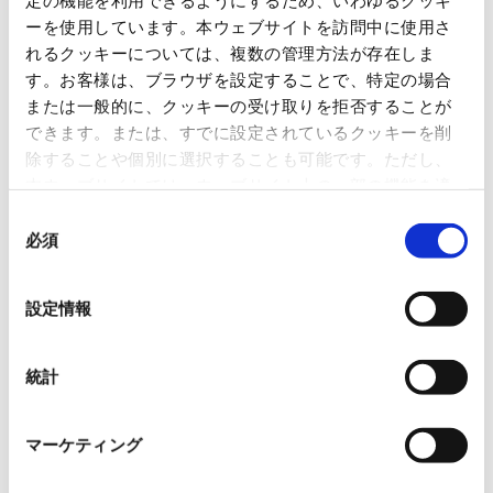
OVOL LOOP
ーを使用しています。本ウェブサイトを訪問中に使用さ
れるクッキーについては、複数の管理方法が存在しま
グループ紹介映像【日本語版】
す。お客様は、ブラウザを設定することで、特定の場合
2026.07.17
または一般的に、クッキーの受け取りを拒否することが
事業紹介
動画
できます。または、すでに設定されているクッキーを削
除することや個別に選択することも可能です。ただし、
1845年の創業以来の歩み、グループが展開する5つの事業領域...
本ウェブサイトでは、ウェブサイト上の一部の機能を適
切に運用するために技術的に必要なクッキーを使用して
使用済み化粧品容器をネームプ
同
レートへリサイクル
いるので、ご注意ください。これらのクッキーが受け入
必須
意
れられない場合、本ウェブサイトの機能が制限される場
の
2026.07.07
合があります。《
クッキーポリシー
》
選
化粧品・健康食品メーカーの株式会社ファンケル（以下、「ファ
設定情報
ン...
択
「周南 蚤の市2026 ×周南本屋通
統計
り『Antho･･･
2026.07.03
マーケティング
日本紙パルプ商事は、2026年5月30日および31日に山口県...