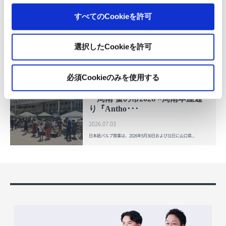
1845年の創業以来の歩み、グループが展開する5つの事業領域...
すべてのCookieを許可
使用済み化粧品容器をネームプ
レートへリサイクル
選択したCookieを許可
2026.07.07
化粧品・健康食品メーカーの株式会社ファンケル（以下、「ファ
ン...
必須Cookieのみを使用する
「周南 蚤の市2026 ×周南本屋通
り『Antho･･･
2026.07.03
日本紙パルプ商事は、2026年5月30日および31日に山口県...