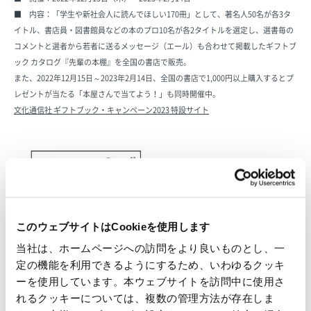
■ 内容：「学生や新社会人に読んでほしい170冊」として、著名人50名が各3タ
イトル、書店員・図書館員などの本のプロ10名が各2タイトルを選定し、選書毎の
コメントと選者から若者に送るメッセージ（エール）も合わせて掲載したギフトブ
ック カタログ『先輩の本棚』を全国の書店で販売。
また、2022年12月15日～2023年2月14日、全国の書店で1,000円以上購入するとプ
レゼントが当たる「本屋さんで当てよう！」も同時開催中。
文化通信社 ギフトブック・キャンペーン2023 特設サイト
このウェブサイトはCookieを使用します
当社は、ホームページへの訪問をより良いものとし、一
定の機能を利用できるようにするため、いわゆるクッキ
ーを使用しています。本ウェブサイトを訪問中に使用さ
ギフトブック カタログ2023『先
れるクッキーについては、複数の管理方法が存在しま
輩の本棚』表紙