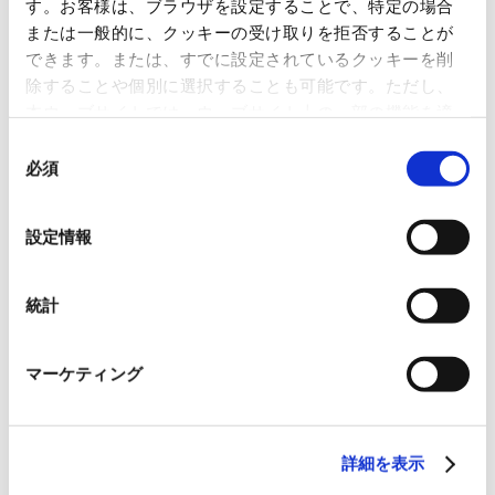
す。お客様は、ブラウザを設定することで、特定の場合
または一般的に、クッキーの受け取りを拒否することが
本件に関するお問い合わせ先
できます。または、すでに設定されているクッキーを削
日本紙パルプ商事株式会社 広報室 TEL 03-5548-4026
除することや個別に選択することも可能です。ただし、
本ウェブサイトでは、ウェブサイト上の一部の機能を適
切に運用するために技術的に必要なクッキーを使用して
同
一覧に戻る
いるので、ご注意ください。これらのクッキーが受け入
必須
意
れられない場合、本ウェブサイトの機能が制限される場
の
すべて
ニュースリリース
合があります。《
クッキーポリシー
》
選
設定情報
お知らせ
IR 情報
択
統計
OVOL LOOP
マーケティング
グループ紹介映像【日本語版】
2026.07.17
詳細を表示
事業紹介
動画