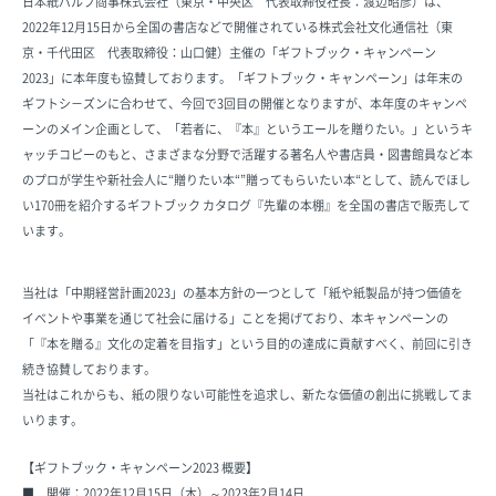
日本紙パルプ商事株式会社（東京・中央区 代表取締役社長：渡辺昭彦）は、
2022年12月15日から全国の書店などで開催されている株式会社文化通信社（東
京・千代田区 代表取締役：山口健）主催の「ギフトブック・キャンペーン
2023」に本年度も協賛しております。「ギフトブック・キャンペーン」は年末の
ギフトシ－ズンに合わせて、今回で3回目の開催となりますが、本年度のキャンペ
ーンのメイン企画として、「若者に、『本』というエールを贈りたい。」というキ
ャッチコピーのもと、さまざまな分野で活躍する著名人や書店員・図書館員など本
のプロが学生や新社会人に“贈りたい本“”贈ってもらいたい本“として、読んでほし
い170冊を紹介するギフトブック カタログ『先輩の本棚』を全国の書店で販売して
います。
当社は「中期経営計画2023」の基本方針の一つとして「紙や紙製品が持つ価値を
イベントや事業を通じて社会に届ける」ことを掲げており、本キャンペーンの
「『本を贈る』文化の定着を目指す」という目的の達成に貢献すべく、前回に引き
続き協賛しております。
当社はこれからも、紙の限りない可能性を追求し、新たな価値の創出に挑戦してま
いります。
【ギフトブック・キャンペーン2023 概要】
■ 開催：2022年12月15日（木）～2023年2月14日