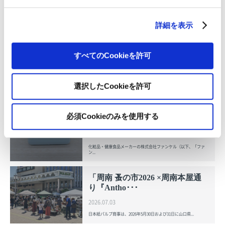
OVOL LOOP
詳細を表示
グループ紹介映像【日本語版】
すべてのCookieを許可
2026.07.17
事業紹介
動画
選択したCookieを許可
1845年の創業以来の歩み、グループが展開する5つの事業領域...
使用済み化粧品容器をネームプ
必須Cookieのみを使用する
レートへリサイクル
2026.07.07
化粧品・健康食品メーカーの株式会社ファンケル（以下、「ファ
ン...
「周南 蚤の市2026 ×周南本屋通
り『Antho･･･
2026.07.03
日本紙パルプ商事は、2026年5月30日および31日に山口県...