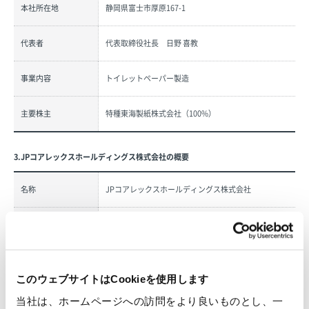
本社所在地
静岡県富士市厚原167-1
代表者
代表取締役社長 日野 喜教
事業内容
トイレットペーパー製造
主要株主
特種東海製紙株式会社（100%）
3.JPコアレックスホールディングス株式会社の概要
名称
JPコアレックスホールディングス株式会社
本社所在地
静岡県富士市中之郷575-1
代表者
代表取締役社長 小林 昌志
このウェブサイトはCookieを使用します
家庭紙の製造・販売を営むJPコアレックスグループ
当社は、ホームページへの訪問をより良いものとし、一
事業内容
各社の経営管理