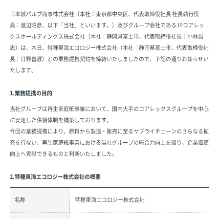
日本紙パルプ商事株式会社（本社：東京都中央区、代表取締役社長 社長執行役
員：渡辺昭彦、以下「当社」といいます。）及びグループ会社であるJPコアレッ
クスホールディングス株式会社（本社：静岡県富士市、代表取締役社長：小林昌
志）は、本日、特種東海エコロジー株式会社（本社：静岡県富士市、代表取締役社
長：日野喜教）との業務提携契約を締結いたしましたので、下記の通りお知らせい
たします。
1.業務提携の目的
当社グループは再生家庭紙事業において、国内大手のコアレックスグループを中心
に安定した供給体制を構築しております。
今回の業務提携により、原料から製造・販売に至るサプライチェーンのさらなる拡
充を行ない、再生家庭紙事業における当社グループの総合力向上を図り、企業価値
向上へ貢献できるものと判断いたしました。
2.特種東海エコロジー株式会社の概要
名称
特種東海エコロジー株式会社