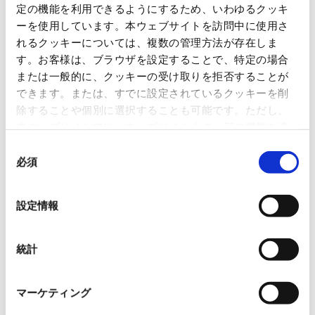
定の機能を利用できるようにするため、いわゆるクッキ
ーを使用しています。本ウェブサイトを訪問中に使用さ
主要株主
日本紙パルプ商事株式会社（67%）
れるクッキーについては、複数の管理方法が存在しま
す。お客様は、ブラウザを設定することで、特定の場合
または一般的に、クッキーの受け取りを拒否することが
できます。または、すでに設定されているクッキーを削
除することや個別に選択することも可能です。ただし、
本ウェブサイトでは、ウェブサイト上の一部の機能を適
本件に関するお問い合わせ先
切に運用するために技術的に必要なクッキーを使用して
同
日本紙パルプ商事株式会社 広報室 TEL:03-5548-4026
いるので、ご注意ください。これらのクッキーが受け入
必須
意
れられない場合、本ウェブサイトの機能が制限される場
の
合があります。《
クッキーポリシー
》
選
設定情報
一覧に戻る
択
すべて
ニュースリリース
統計
お知らせ
IR 情報
マーケティング