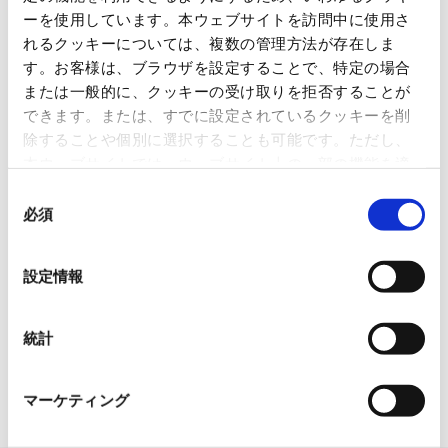
OVOL LOOP
ーを使用しています。本ウェブサイトを訪問中に使用さ
れるクッキーについては、複数の管理方法が存在しま
グループ紹介映像【日本語版】
す。お客様は、ブラウザを設定することで、特定の場合
2026.07.17
または一般的に、クッキーの受け取りを拒否することが
事業紹介
動画
できます。または、すでに設定されているクッキーを削
除することや個別に選択することも可能です。ただし、
1845年の創業以来の歩み、グループが展開する5つの事業領域...
本ウェブサイトでは、ウェブサイト上の一部の機能を適
使用済み化粧品容器をネームプ
切に運用するために技術的に必要なクッキーを使用して
同
レートへリサイクル
いるので、ご注意ください。これらのクッキーが受け入
必須
意
れられない場合、本ウェブサイトの機能が制限される場
2026.07.07
の
合があります。《
クッキーポリシー
》
化粧品・健康食品メーカーの株式会社ファンケル（以下、「ファ
選
ン...
設定情報
択
「周南 蚤の市2026 ×周南本屋通
統計
り『Antho･･･
2026.07.03
日本紙パルプ商事は、2026年5月30日および31日に山口県...
マーケティング