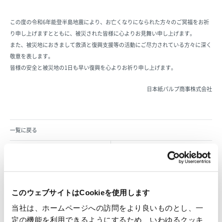
この度の令和6年能登半島地震により、お亡くなりになられた方々のご冥福をお祈
り申し上げますとともに、被災された皆様に心よりお見舞い申し上げます。
また、被災地におきまして救済と復興支援等の活動にご尽力されている方々に深く
敬意を表します。
皆様の安全と被災地の1日も早い復興を心よりお祈り申し上げます。
日本紙パルプ商事株式会社
一覧に戻る
すべて
ニュースリリース
お知らせ
IR 情報
このウェブサイトはCookieを使用します
当社は、ホームページへの訪問をより良いものとし、一
定の機能を利用できるようにするため、いわゆるクッキ