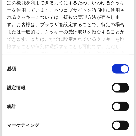
定の機能を利用できるようにするため、いわゆるクッキ
OVOL LOOP
ーを使用しています。本ウェブサイトを訪問中に使用さ
れるクッキーについては、複数の管理方法が存在しま
グループ紹介映像【日本語版】
す。お客様は、ブラウザを設定することで、特定の場合
または一般的に、クッキーの受け取りを拒否することが
2026.07.17
事業紹介
動画
できます。または、すでに設定されているクッキーを削
除することや個別に選択することも可能です。ただし、
1845年の創業以来の歩み、グループが展開する5つの事業領域...
本ウェブサイトでは、ウェブサイト上の一部の機能を適
切に運用するために技術的に必要なクッキーを使用して
同
使用済み化粧品容器をネームプ
いるので、ご注意ください。これらのクッキーが受け入
必須
意
レートへリサイクル
れられない場合、本ウェブサイトの機能が制限される場
の
2026.07.07
合があります。《
クッキーポリシー
》
選
化粧品・健康食品メーカーの株式会社ファンケル（以下、「ファ
設定情報
ン...
択
「周南 蚤の市2026 ×周南本屋通
統計
り『Antho･･･
2026.07.03
マーケティング
日本紙パルプ商事は、2026年5月30日および31日に山口県...