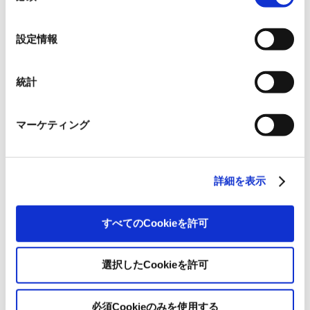
れられない場合、本ウェブサイトの機能が制限される場
の
合があります。《
クッキーポリシー
》
グループ紹介映像【日本語
選
設定情報
版】
択
2026.07.17
事業紹介
動画
統計
1845年の創業以来の歩み、グループが展開する5つの事業領
域...
マーケティング
使用済み化粧品容器をネーム
プレートへリサイクル
2026.07.07
詳細を表示
化粧品・健康食品メーカーの株式会社ファンケル（以下、
「ファン...
すべてのCookieを許可
「周南 蚤の市2026 ×周南本屋
通り『Antho･･･
選択したCookieを許可
2026.07.03
日本紙パルプ商事は、2026年5月30日および31日に山口県...
必須Cookieのみを使用する