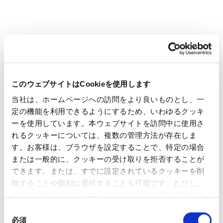
GXリーグの詳細については、下記ウェブサイトをご覧ください。
GX リーグ公式ウェブサイト
このウェブサイトはCookieを使用します
本件に関するお問い合わせ先
日本紙パルプ商事株式会社 広報室 TEL:03-5548-4026
当社は、ホームページへの訪問をより良いものとし、一
定の機能を利用できるようにするため、いわゆるクッキ
一覧に戻る
ーを使用しています。本ウェブサイトを訪問中に使用さ
れるクッキーについては、複数の管理方法が存在しま
すべて
ニュースリリース
す。お客様は、ブラウザを設定することで、特定の場合
または一般的に、クッキーの受け取りを拒否することが
お知らせ
IR 情報
できます。または、すでに設定されているクッキーを削
除することや個別に選択することも可能です。ただし、
本ウェブサイトでは、ウェブサイト上の一部の機能を適
切に運用するために技術的に必要なクッキーを使用して
同
いるので、ご注意ください。これらのクッキーが受け入
OVOL LOOP
必須
意