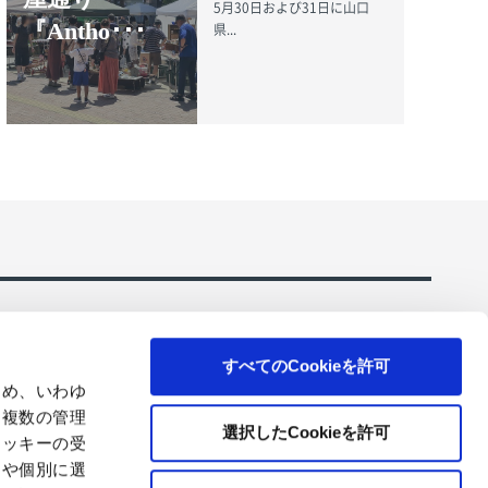
5月30日および31日に山口
『Antho･･･
県...
すべてのCookieを許可
ため、いわゆ
、複数の管理
選択したCookieを許可
クッキーの受
ーションのご
コアレックスの環境にやさしいトイレットペーパ
とや個別に選
ー・ティシューを販売