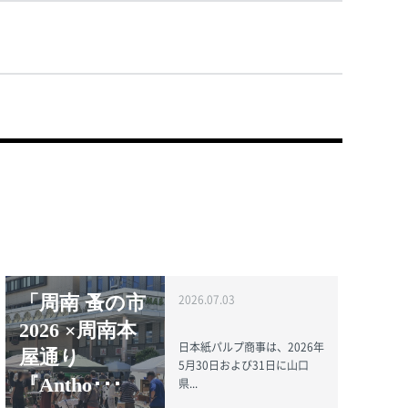
「周南 蚤の市
2026.07.03
2026 ×周南本
日本紙パルプ商事は、2026年
屋通り
5月30日および31日に山口
『Antho･･･
県...