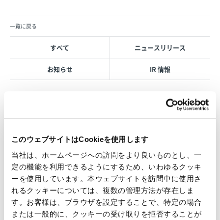
一覧に戻る
すべて
ニュースリリース
お知らせ
IR 情報
OVOL LOOP
このウェブサイトはCookieを使用します
グループ紹介映像【日本語版】
当社は、ホームページへの訪問をより良いものとし、一
2026.07.17
定の機能を利用できるようにするため、いわゆるクッキ
事業紹介
動画
ーを使用しています。本ウェブサイトを訪問中に使用さ
1845年の創業以来の歩み、グループが展開する5つの事業領域...
れるクッキーについては、複数の管理方法が存在しま
す。お客様は、ブラウザを設定することで、特定の場合
使用済み化粧品容器をネームプ
または一般的に、クッキーの受け取りを拒否することが
レートへリサイクル