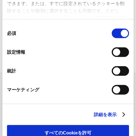
できます。または、すでに設定されているクッキーを削
2026.07.07
除することや個別に選択することも可能です。ただし、
化粧品・健康食品メーカーの株式会社ファンケル（以下、「ファ
本ウェブサイトでは、ウェブサイト上の一部の機能を適
ン...
切に運用するために技術的に必要なクッキーを使用して
同
いるので、ご注意ください。これらのクッキーが受け入
必須
「周南 蚤の市2026 ×周南本屋通
意
れられない場合、本ウェブサイトの機能が制限される場
り『Antho･･･
の
合があります。《
クッキーポリシー
》
選
2026.07.03
設定情報
択
日本紙パルプ商事は、2026年5月30日および31日に山口県...
統計
マーケティング
詳細を表示
すべてのCookieを許可