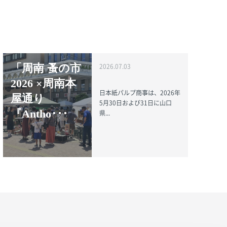
「周南 蚤の市
2026.07.03
2026 ×周南本
日本紙パルプ商事は、2026年
屋通り
5月30日および31日に山口
『Antho･･･
県...