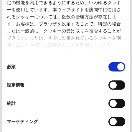
定の機能を利用できるようにするため、いわゆるクッキ
OVOL LOOP
ーを使用しています。本ウェブサイトを訪問中に使用さ
れるクッキーについては、複数の管理方法が存在しま
グループ紹介映像【日本語版】
す。お客様は、ブラウザを設定することで、特定の場合
または一般的に、クッキーの受け取りを拒否することが
2026.07.17
事業紹介
動画
できます。または、すでに設定されているクッキーを削
除することや個別に選択することも可能です。ただし、
1845年の創業以来の歩み、グループが展開する5つの事業領域...
本ウェブサイトでは、ウェブサイト上の一部の機能を適
切に運用するために技術的に必要なクッキーを使用して
同
使用済み化粧品容器をネームプ
いるので、ご注意ください。これらのクッキーが受け入
必須
意
レートへリサイクル
れられない場合、本ウェブサイトの機能が制限される場
の
2026.07.07
合があります。《
クッキーポリシー
》
選
化粧品・健康食品メーカーの株式会社ファンケル（以下、「ファ
設定情報
ン...
択
「周南 蚤の市2026 ×周南本屋通
統計
り『Antho･･･
2026.07.03
マーケティング
日本紙パルプ商事は、2026年5月30日および31日に山口県...