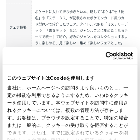
ポケットに入れて持ち歩きたい本、略して“ポケ本”を「技
名」や「ステータス」が記載されたポケモンカード風のカー
ド型POPで紹介したフェア。タイトルPOPも「ミステリーデ
フェア概要
ッキ」「青春デッキ」など、ジャンルごとに集めたくなるテ
ーマで統一して紹介。好みのジャンルをコレクションするよ
うに楽しめる、見て楽しい・集めて楽しいフェアとした。
ポケットに本を入れて持ち歩く人が増え、推し本カードを手
にさまざまなシーンで楽しく語り合う――そんな未来を想像
選評コメン
し、本賞をお贈りするとともに、小田様の発想力に心より敬
ト
このウェブサイトはCookieを使用します
意を表します。読書によって人々の人生がより豊かになるこ
とを願っております。
当社は、ホームページへの訪問をより良いものとし、一
定の機能を利用できるようにするため、いわゆるクッキ
ーを使用しています。本ウェブサイトを訪問中に使用さ
■ Book Fair Championship（BFC）とは
れるクッキーについては、複数の管理方法が存在しま
BFCは、書店で実施されているフェアを広く世に発信し、フェアを目がけて書店へ
す。お客様は、ブラウザを設定することで、特定の場合
来店してくれるお客様を増やすために、書店員がフェアの腕を競い合うチャンピオ
または一般的に、クッキーの受け取りを拒否することが
ンシップです。当社は、「OVOL長期ビジョン2030」において「紙の機能・価値の
できます。または、すでに設定されているクッキーを削
普及活動によって、紙の文化の発展に寄与している」ことをあるべき姿として掲げ