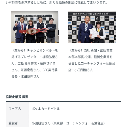
い可能性を追求するとともに、新たな価値の創出に挑戦してまいります。
（左から）チャンピオンベルトを
（左から）当社 新聞・出版営業
掲げるプレゼンター・棚橋弘至さ
本部本部長 松浦、協賛企業賞を
ん、広島 蔦屋書店・藤原さゆり
受賞したコーチャンフォー若葉台
さん、江藤宏樹さん、BFC実行委
店・小田朋佳さん
員長・北田博充さん
協賛企業賞 概要
フェア名
ポケ本カードバトル
受賞者
小田朋佳さん（東京都 コーチャンフォー若葉台店）