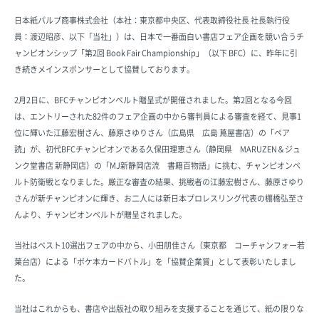
日本紙パルプ商事株式会社（本社：東京都中央区、代表取締役社長 社長執行役
員：渡辺昭彦、以下「当社」）は、日本で一番面白い書店フェア企画を競い合うチ
ャンピオンシップ「第2回 Book Fair Championship」（以下 BFC）に、昨年に引
き続きメインスポンサーとして協賛しております。
2月2日に、BFCチャンピオンベルト贈呈式が開催されました。第2回となる今回
は、エントリーされた82件のフェア企画の中から審判員による審査を経て、見事1
位に輝いた江藤宏樹さん、藤原さゆりさん（広島県 広島 蔦屋書店）の「ペア
読」が、初代BFCチャンピオンである久保田理恵さん（静岡県 MARUZEN＆ジュ
ンク堂書店 新静岡店）の「MJ新静岡店流 書籍百物語」に挑む、チャンピオンベ
ルト防衛戦となりました。厳正な審査の結果、挑戦者の江藤宏樹さん、藤原さゆり
さんが新チャンピオンに輝き、お二人には新日本プロレスリング代表の棚橋弘至さ
んより、チャンピオンベルトが贈呈されました。
当社はベスト10選出フェアの中から、小田朋佳さん（東京都 コーチャンフォー若
葉台店）による「ポケ本カードバトル」を「協賛企業賞」として表彰いたしまし
た。
当社はこれからも、書店や出版社の取り組みを支援することを通じて、紙の限りな