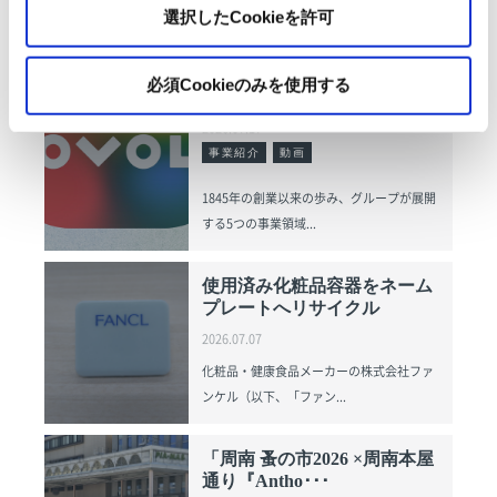
選択したCookieを許可
OVOL LOOP
グループ紹介映像【日本語
必須Cookieのみを使用する
版】
2026.07.17
事業紹介
動画
1845年の創業以来の歩み、グループが展開
する5つの事業領域...
使用済み化粧品容器をネーム
プレートへリサイクル
2026.07.07
化粧品・健康食品メーカーの株式会社ファ
ンケル（以下、「ファン...
「周南 蚤の市2026 ×周南本屋
通り『Antho･･･