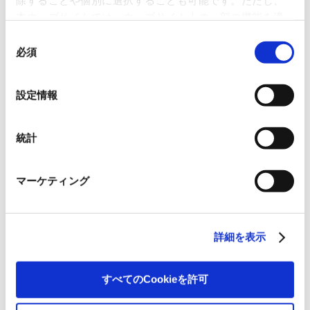
除することや個別に選択することも可能です。ただし、
ています。「書店員という仕事にスポットライトを当て、書店へ足を運んでくださ
本ウェブサイトでは、ウェブサイト上の一部の機能を適
るお客様を一人でも多く増やす」という本プロジェクトの趣旨に賛同し、昨年より
切に運用するために技術的に必要なクッキーを使用して
メインスポンサーとして協賛しています。
同
いるので、ご注意ください。これらのクッキーが受け入
必須
公式サイト:
https://book-fair-championship.com/
意
れられない場合、本ウェブサイトの機能が制限される場
の
合があります。《
クッキーポリシー
》
[関連リンク]
選
設定情報
択
「第2回 Book Fair Championship」に協賛しています
統計
本件に関するお問い合わせ先
日本紙パルプ商事株式会社 広報IR室 TEL:03-5548-4026
マーケティング
一覧に戻る
すべて
ニュースリリース
詳細を表示
お知らせ
IR 情報
すべてのCookieを許可