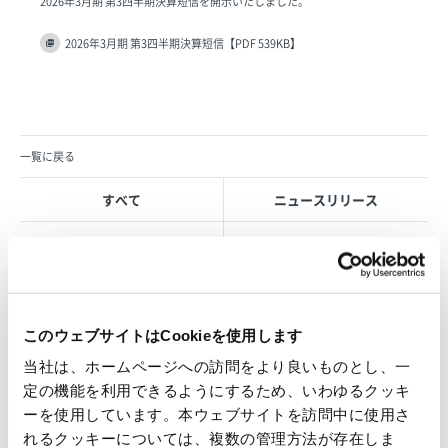
2026年3月期 第3四半期決算短信を開示いたしました。
2026年3月期 第3四半期決算短信【PDF 539KB】
一覧に戻る
すべて
ニュースリリース
お知らせ
IR 情報
このウェブサイトはCookieを使用します
OVOL LOOP
当社は、ホームページへの訪問をより良いものとし、一
グループ紹介映像【日本語版】
定の機能を利用できるようにするため、いわゆるクッキ
ーを使用しています。本ウェブサイトを訪問中に使用さ
2026.07.17
れるクッキーについては、複数の管理方法が存在しま
事業紹介
動画