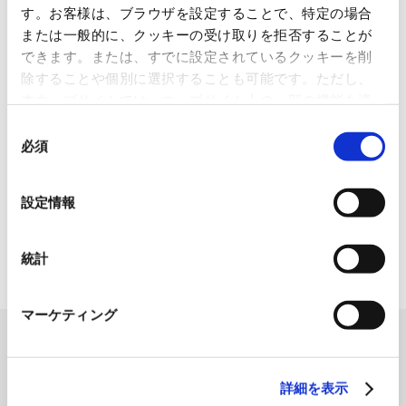
す。お客様は、ブラウザを設定することで、特定の場合
1845年の創業以来の歩み、グループが展開する5つの事業領域...
または一般的に、クッキーの受け取りを拒否することが
できます。または、すでに設定されているクッキーを削
使用済み化粧品容器をネームプ
除することや個別に選択することも可能です。ただし、
レートへリサイクル
本ウェブサイトでは、ウェブサイト上の一部の機能を適
2026.07.07
切に運用するために技術的に必要なクッキーを使用して
同
化粧品・健康食品メーカーの株式会社ファンケル（以下、「ファ
いるので、ご注意ください。これらのクッキーが受け入
必須
意
ン...
れられない場合、本ウェブサイトの機能が制限される場
の
合があります。《
クッキーポリシー
》
選
「周南 蚤の市2026 ×周南本屋通
設定情報
り『Antho･･･
択
2026.07.03
統計
日本紙パルプ商事は、2026年5月30日および31日に山口県...
マーケティング
詳細を表示