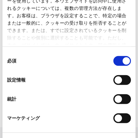
ーを使用しています。本ウェブサイトを訪問中に使用さ
グループ紹介映像【日本語版】
れるクッキーについては、複数の管理方法が存在しま
2026.07.17
す。お客様は、ブラウザを設定することで、特定の場合
事業紹介
動画
または一般的に、クッキーの受け取りを拒否することが
できます。または、すでに設定されているクッキーを削
1845年の創業以来の歩み、グループが展開する5つの事業領域...
除することや個別に選択することも可能です。ただし、
本ウェブサイトでは、ウェブサイト上の一部の機能を適
使用済み化粧品容器をネームプ
切に運用するために技術的に必要なクッキーを使用して
レートへリサイクル
同
いるので、ご注意ください。これらのクッキーが受け入
必須
意
2026.07.07
れられない場合、本ウェブサイトの機能が制限される場
の
化粧品・健康食品メーカーの株式会社ファンケル（以下、「ファ
ン...
合があります。《
クッキーポリシー
》
選
設定情報
択
「周南 蚤の市2026 ×周南本屋通
り『Antho･･･
統計
2026.07.03
日本紙パルプ商事は、2026年5月30日および31日に山口県...
マーケティング