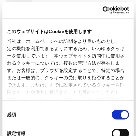
URL
https://www.kpp-gr.com/kpp/
■ 新生紙パルプ商事株式会社
このウェブサイトはCookieを使用します
当社は、ホームページへの訪問をより良いものとし、一
代表者
代表取締役社長 三瓶 悦男
定の機能を利用できるようにするため、いわゆるクッキ
ーを使用しています。本ウェブサイトを訪問中に使用さ
所在地
東京都千代田区神田錦町1丁目8番地
れるクッキーについては、複数の管理方法が存在しま
す。お客様は、ブラウザを設定することで、特定の場合
設立
1918年3月14日
または一般的に、クッキーの受け取りを拒否することが
できます。または、すでに設定されているクッキーを削
URL
https://www.sppcl.co.jp/
除することや個別に選択することも可能です。ただし、
本ウェブサイトでは、ウェブサイト上の一部の機能を適
切に運用するために技術的に必要なクッキーを使用して
同
いるので、ご注意ください。これらのクッキーが受け入
必須
意
本件に関するお問い合わせ先
れられない場合、本ウェブサイトの機能が制限される場
の
日本紙パルプ商事株式会社 広報IR室 TEL:03-5548-4026
合があります。《
クッキーポリシー
》
選
設定情報
一覧に戻る