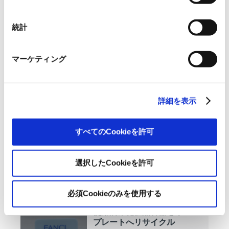
択
すべて
ニュースリリース
統計
お知らせ
IR 情報
マーケティング
OVOL LOOP
詳細を表示
グループ紹介映像【日本語
版】
すべてのCookieを許可
2026.07.17
事業紹介
動画
選択したCookieを許可
1845年の創業以来の歩み、グループが展開
する5つの事業領域...
必須Cookieのみを使用する
使用済み化粧品容器をネーム
プレートへリサイクル