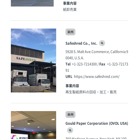
事業内容
紙卸売業
米州
Safeshred Co., Inc.
5928 S. Malt Ave.Commerce, California 9
0040, U.S.A.
Tel
Fax
+1-323-7214300 /
+1-323-72173
91
URL
https://www.safeshred.com/
事業内容
再生製紙原料の回収・加工・販売
米州
Gould Paper Corporation (OVOL USA)
360 Madison Avenue, New York, NY 100