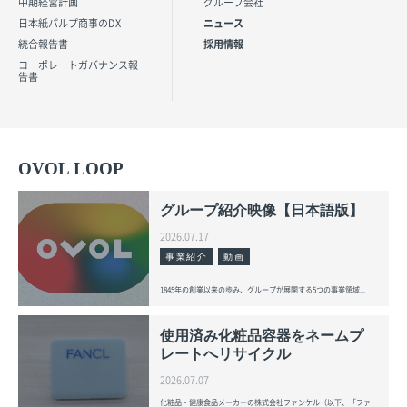
中期経営計画
グループ会社
ニュース
日本紙パルプ商事のDX
採用情報
統合報告書
コーポレートガバナンス報
告書
OVOL LOOP
グループ紹介映像【日本語版】
2026.07.17
事業紹介
動画
1845年の創業以来の歩み、グループが展開する5つの事業領域...
使用済み化粧品容器をネームプ
レートへリサイクル
2026.07.07
化粧品・健康食品メーカーの株式会社ファンケル（以下、「ファ