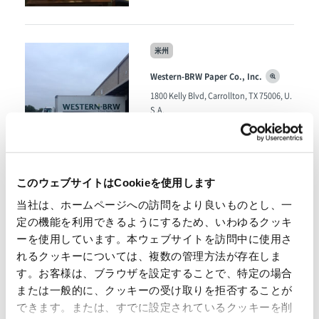
米州
Western-BRW Paper Co., Inc.
1800 Kelly Blvd, Carrollton, TX 75006, U.
S.A.
Tel
Fax
+1-469-568-5000 /
+1-469-568-
5016
URL
http://www.westernbrw.com/
事業内容
このウェブサイトはCookieを使用します
紙卸売業
事業所
当社は、ホームページへの訪問をより良いものとし、一
・Western-BRW Paper Co., Inc. - Baxter
定の機能を利用できるようにするため、いわゆるクッキ
Clean Care - Dallas
ーを使用しています。本ウェブサイトを訪問中に使用さ
・Western-BRW Paper Co., Inc. - Baxter
れるクッキーについては、複数の管理方法が存在しま
Clean Care - Longview
す。お客様は、ブラウザを設定することで、特定の場合
・Western-BRW Paper Co., Inc. - High P
oint - Houston
または一般的に、クッキーの受け取りを拒否することが
できます。または、すでに設定されているクッキーを削