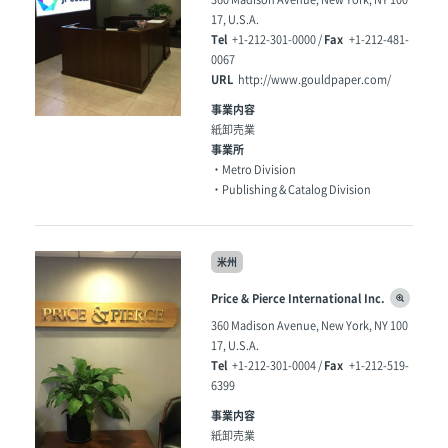
17, U.S.A.
Tel
Fax
+1-212-301-0000 /
+1-212-481-
0067
URL
http://www.gouldpaper.com/
事業内容
紙卸売業
事業所
・Metro Division
・Publishing & Catalog Division
米州
Price & Pierce International Inc.
360 Madison Avenue, New York, NY 100
17, U.S.A.
Tel
Fax
+1-212-301-0004 /
+1-212-519-
6399
事業内容
紙卸売業