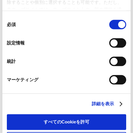
除することや個別に選択することも可能です。ただし、
米州
本ウェブサイトでは、ウェブサイト上の一部の機能を適
切に運用するために技術的に必要なクッキーを使用して
同
Talico, S.A. de C.V.
いるので、ご注意ください。これらのクッキーが受け入
必須
意
Ejercito Nacional 843-B No. Int. Piso 5 G
れられない場合、本ウェブサイトの機能が制限される場
の
ranada Miguel Hidalgo 11520 Ciudad de
合があります。《
クッキーポリシー
》
選
México
設定情報
Tel
Fax
+52-55-52552500 /
＋52-55-525
択
53216
事業内容
統計
紙卸売業
事業所
・Guadalajara Branch Office
マーケティング
・Monterrey Branch Office
詳細を表示
米州
Shippers Resource Center, Inc.
すべてのCookieを許可
900 W 128th St. Suite 111, Burnsville MN
55337, U.S.A.