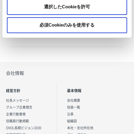
Tel
+1-888-237-2465
選択したCookieを許可
URL
https://www.shippersresource.co
m/
事業内容
必須Cookieのみを使用する
物流ソフトウェア開発・受託システム販
売および運輸業務請負
会社情報
経営方針
基本情報
社長メッセージ
会社概要
グループ企業理念
役員一覧
企業行動憲章
沿革
役職員行動規範
組織図
OVOL長期ビジョン2030
本社・支社所在地