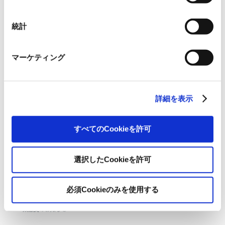
択
代表者
宮田 貴弘
統計
事業内容
食品包装を中心とした軟包装材の卸売
マーケティング
[関連リンク]
2018年3月6日開示：ニュージーランドにおけるサイン＆ディスプレイ市場
での販売強化について
詳細を表示
2019年7月26日開示：Ball & Doggett Group傘下のAarque Groupがサイン
＆ディスプレイ市場での販売・サポート体制を強化
すべてのCookieを許可
2022年9月29日開示：オセアニアにおけるサイン＆ディスプレイ及び軟包
装材事業強化のお知らせ
2024年10月21日開示：オセアニアにおける軟包装材事業およびサイン＆デ
選択したCookieを許可
ィスプレイ事業強化のお知らせ
2025年4月16日開示：オセアニアにおける軟包装材事業譲受のお知らせ
必須Cookieのみを使用する
2025年4月24日開示：ニュージーランドにおけるサイン＆ディスプレイ事
業譲受のお知らせ