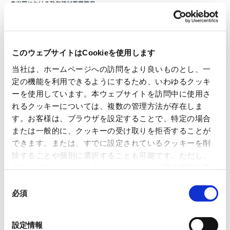
②米国における軟包装材事業買収
譲渡会社の概要
名称
Impak Films US LLC
このウェブサイトはCookieを使用します
当社は、ホームページへの訪問をより良いものとし、一
本社所在地
米国・アトランタ
定の機能を利用できるようにするため、いわゆるクッキ
ーを使用しています。本ウェブサイトを訪問中に使用さ
代表者
Andrew Newman、Brian Christy
れるクッキーについては、複数の管理方法が存在しま
す。お客様は、ブラウザを設定することで、特定の場合
事業内容
食品包装を中心とした軟包装材の卸売
または一般的に、クッキーの受け取りを拒否することが
できます。または、すでに設定されているクッキーを削
除することや個別に選択することも可能です。ただし、
譲受会社の概要
本ウェブサイトでは、ウェブサイト上の一部の機能を適
切に運用するために技術的に必要なクッキーを使用して
名称
Ball & Doggett (USA) Inc
同
いるので、ご注意ください。これらのクッキーが受け入
必須
意
れられない場合、本ウェブサイトの機能が制限される場
本社所在地
の
米国・デラウェア
合があります。《
クッキーポリシー
》
選
設定情報