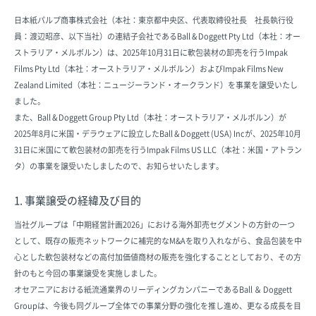
日本紙パルプ商事株式会社（本社：東京都中央区、代表取締役社長 社長執行役
員：渡辺昭彦、以下当社）の連結子会社であるBall & Doggett Pty Ltd（本社：オー
ストラリア・メルボルン）は、2025年10月31日に軟包装材の卸売を行うImpak
Films Pty Ltd（本社：オーストラリア・メルボルン）およびImpak Films New
Zealand Limited（本社：ニュージーランド・オークランド）を事業を譲受いたし
ました。
また、Ball & Doggett Group Pty Ltd（本社：オーストラリア・メルボルン）が
2025年8月に米国・デラウェアに設立したBall & Doggett (USA) Incが、2025年10月
31日に米国にて軟包装材の卸売を行うImpak Films US LLC（本社：米国・アトラン
タ）の事業を譲受いたしましたので、お知らせいたします。
1. 事業譲受の経緯及び目的
当社グループは「中期経営計画2026」における海外卸売セグメントの方針の一つ
として、既存の販売ネットワークに補完的なM&Aを取り入れながら、食品包装を中
心とした軟包装材などの高付加価値商材の販売を強化することとしており、その方
針のもと今回の事業譲受を実施しました。
オセアニアにおける紙流通業界のリーディングカンパニーであるBall ＆ Doggett
Groupは、今後も同グループ全体での事業分野の強化を推し進め、更なる成長を目