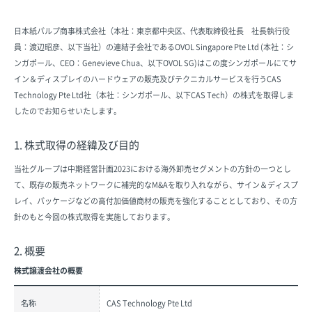
日本紙パルプ商事株式会社（本社：東京都中央区、代表取締役社長 社長執行役
員：渡辺昭彦、以下当社）の連結子会社であるOVOL Singapore Pte Ltd (本社：シ
ンガポール、CEO：Genevieve Chua、以下OVOL SG)はこの度シンガポールにてサ
イン＆ディスプレイのハードウェアの販売及びテクニカルサービスを行うCAS
Technology Pte Ltd社（本社：シンガポール、以下CAS Tech）の株式を取得しま
したのでお知らせいたします。
1. 株式取得の経緯及び目的
当社グループは中期経営計画2023における海外卸売セグメントの方針の一つとし
て、既存の販売ネットワークに補完的なM&Aを取り入れながら、サイン＆ディスプ
レイ、パッケージなどの高付加価値商材の販売を強化することとしており、その方
針のもと今回の株式取得を実施しております。
2. 概要
株式譲渡会社の概要
名称
CAS Technology Pte Ltd