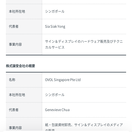
本社所在地
シンガポール
代表者
Sia Siak Yong
サイン＆ディスプレイのハードウェア販売及びテクニ
事業内容
カルサービス
株式譲受会社の概要
名称
OVOL Singapore Pte Ltd
本社所在地
シンガポール
代表者
Genevieve Chua
紙・包装資材卸売、サイン＆ディスプレイのメディア
事業内容
の販売