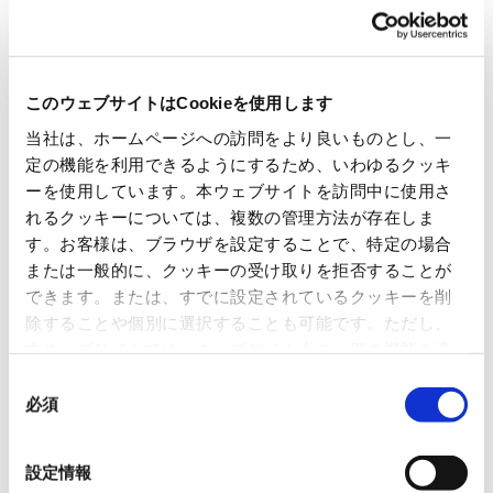
OVOL SGはシンガポールの紙流通業界におけるリーディングカンパニーであり、昨
今ではサイン＆ディスプレイのメディア販売にも注力し、事業の多角化を進めてい
このウェブサイトはCookieを使用します
ます。今回の株式取得により、当社グループはシンガポールでのサイン＆ディスプ
当社は、ホームページへの訪問をより良いものとし、一
レイ市場において、従来のメディア販売のみならず、ハードウェアの販売及びテク
定の機能を利用できるようにするため、いわゆるクッキ
ニカルサービス市場へ進出することとなります。同市場において主導的な地位にあ
ーを使用しています。本ウェブサイトを訪問中に使用さ
るCAS Techが持つ強固なハードウェアのサプライヤー基盤とテクニカルサービス
れるクッキーについては、複数の管理方法が存在しま
のノウハウを獲得し、既存のメディア販売と合わせたワンストップソリューション
す。お客様は、ブラウザを設定することで、特定の場合
の実現により、更に高い顧客サービスと営業基盤の拡大が可能となります。
または一般的に、クッキーの受け取りを拒否することが
OVOL SGは主力である紙・包装資材卸売事業に加え、2023年にグループ化した
できます。または、すでに設定されているクッキーを削
Transam Industriesでの熱転写リボン加工事業や今回買収したCAS Techでのサイ
除することや個別に選択することも可能です。ただし、
ン＆ディスプレイ事業などによる事業の多角化を進め、更なる成長を目指してまい
本ウェブサイトでは、ウェブサイト上の一部の機能を適
ります。
切に運用するために技術的に必要なクッキーを使用して
同
いるので、ご注意ください。これらのクッキーが受け入
必須
意
れられない場合、本ウェブサイトの機能が制限される場
の
合があります。《
クッキーポリシー
》
以上
選
設定情報
択