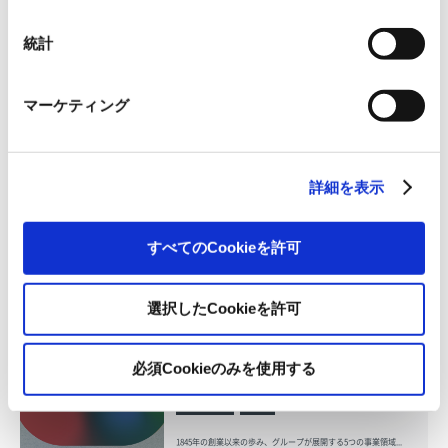
本件に関するお問い合わせ先
日本紙パルプ商事株式会社 広報室 TEL:03-5548-4026
統計
マーケティング
一覧に戻る
すべて
ニュースリリース
詳細を表示
お知らせ
IR 情報
すべてのCookieを許可
OVOL LOOP
選択したCookieを許可
グループ紹介映像【日本語版】
必須Cookieのみを使用する
2026.07.17
事業紹介
動画
1845年の創業以来の歩み、グループが展開する5つの事業領域...