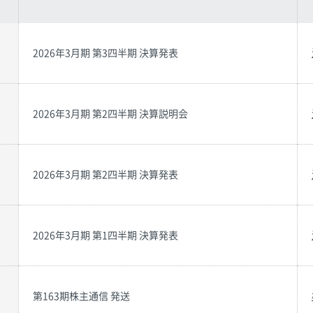
2026年3月期 第3四半期 決算発表
2026年3月期 第2四半期 決算説明会
2026年3月期 第2四半期 決算発表
2026年3月期 第1四半期 決算発表
第163期株主通信 発送