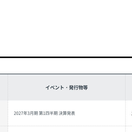
イベント・発行物等
2027年3月期 第1四半期 決算発表