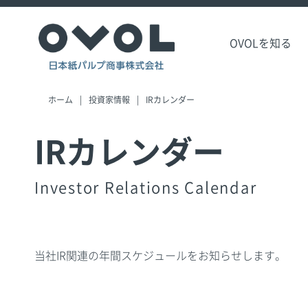
OVOLを知る
ホーム
投資家情報
IRカレンダー
IRカレンダー
Investor Relations Calendar
当社IR関連の年間スケジュールをお知らせします。