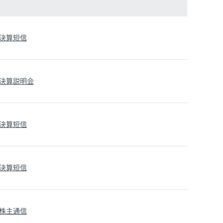
決算短信
決算説明会
決算短信
決算短信
株主通信