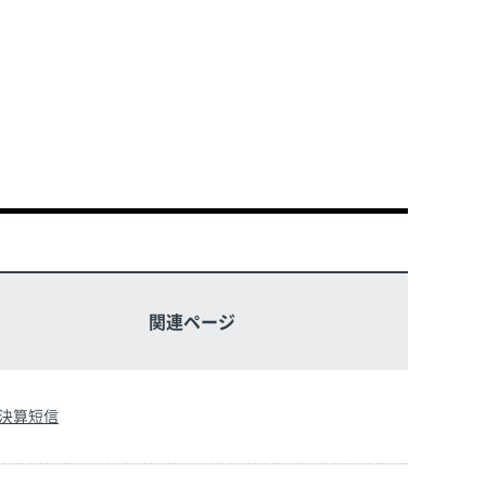
関連ページ
決算短信