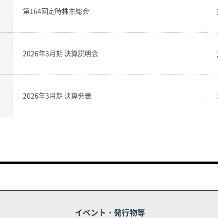
第164回定時株主総会
2026年3月期 決算説明会
2026年3月期 決算発表
イベント・発行物等