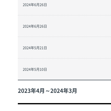
2024年6月26日
2024年6月26日
2024年5月21日
2024年5月10日
2023年4月～2024年3月