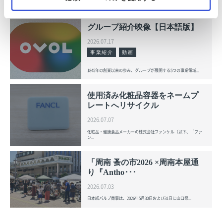
OVOL LOOP
グループ紹介映像【日本語版】
2026.07.17
事業紹介
動画
1845年の創業以来の歩み、グループが展開する5つの事業領域...
使用済み化粧品容器をネームプ
レートへリサイクル
2026.07.07
化粧品・健康食品メーカーの株式会社ファンケル（以下、「ファ
ン...
「周南 蚤の市2026 ×周南本屋通
り『Antho･･･
2026.07.03
日本紙パルプ商事は、2026年5月30日および31日に山口県...