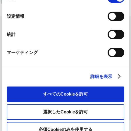
各種方針等
れられない場合、本ウェブサイトの機能が制限される場
の
合があります。《
クッキーポリシー
》
選
設定情報
択
企業理念
中期経営計画
Corporate
Medium-term
統計
Philosophy
Business
Plan
マーケティング
コーポレート
投資家情報
ガバナンス
Investor Relations
報告書
詳細を表示
Governance Report
統合報告書
すべてのCookieを許可
Intergrated Report
選択したCookieを許可
必須Cookieのみを使用する