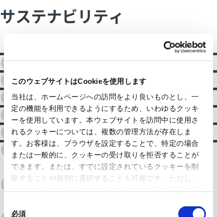
サステナビリティ
サステナブル経営
環境
このウェブサイトはCookieを使用します
社会
当社は、ホームページへの訪問をより良いものとし、一
定の機能を利用できるようにするため、いわゆるクッキ
人材
ーを使用しています。本ウェブサイトを訪問中に使用さ
ガバナンス
れるクッキーについては、複数の管理方法が存在しま
す。お客様は、ブラウザを設定することで、特定の場合
統合報告書
または一般的に、クッキーの受け取りを拒否することが
できます。または、すでに設定されているクッキーを削
除することや個別に選択することも可能です。ただし、
ESGデータ
本ウェブサイトでは、ウェブサイト上の一部の機能を適
切に運用するために技術的に必要なクッキーを使用して
同
いるので、ご注意ください。これらのクッキーが受け入
必須
意