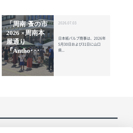
「周南 蚤の市
2026.07.03
2026 ×周南本
日本紙パルプ商事は、2026年
屋通り
5月30日および31日に山口
『Antho･･･
県...