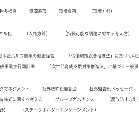
物多様性
資源循環
環境負荷
（環境方針）
タル化
（人権方針）
（持続可能な調達に対する考え方）
日本紙パルプ商事の健康経営
「労働施策総合推進法」に基づく中
般事業主行動計画
「次世代育成支援対策推進法」に基づく一般事
クマネジメント
社外取締役座談会
社外監査役メッセージ
有株式に関する考え方
グループガバナンス
（腐敗防止方針
方針）
（ステークホルダーエンゲージメント）