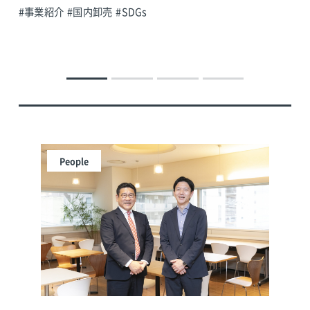
ナ
#事業紹介
#国内卸売
#SDGs
#事
People