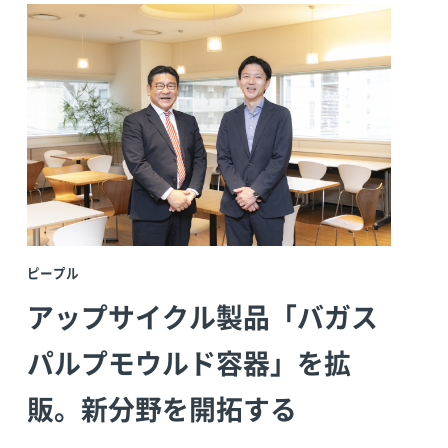
ピープル
ピー
アップサイクル製品「バガス
英
パルプモウルド容器」を拡
付
販。新分野を開拓する
プ