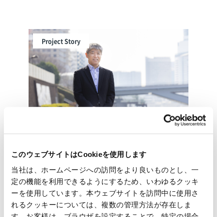
Project Story
#事業紹介
#国内卸売
#SDGs
このウェブサイトはCookieを使用します
社会課題を解決する トイレトレーラー事
当社は、ホームページへの訪問をより良いものとし、一
業。 普及の“けん引役”として存在感を示
定の機能を利用できるようにするため、いわゆるクッキ
ーを使用しています。本ウェブサイトを訪問中に使用さ
していく
れるクッキーについては、複数の管理方法が存在しま
す。お客様は、ブラウザを設定することで、特定の場合