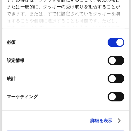
または一般的に、クッキーの受け取りを拒否することが
できます。または、すでに設定されているクッキーを削
Project Story
除することや個別に選択することも可能です。ただし、
本ウェブサイトでは、ウェブサイト上の一部の機能を適
切に運用するために技術的に必要なクッキーを使用して
同
いるので、ご注意ください。これらのクッキーが受け入
必須
意
れられない場合、本ウェブサイトの機能が制限される場
の
合があります。《
クッキーポリシー
》
選
設定情報
択
統計
#事業紹介
#国内卸売
数々の紙製品に囲まれる中、出会った
マーケティング
「和紙布」。その魅力を世に広めていく
詳細を表示