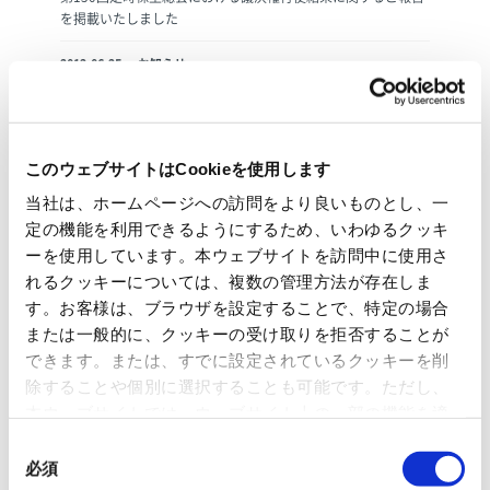
を掲載いたしました
2012.06.25
お知らせ
夏季休業について
2012.06.11
お知らせ
株主総会情報を更新いたしました
このウェブサイトはCookieを使用します
当社は、ホームページへの訪問をより良いものとし、一
5
月
定の機能を利用できるようにするため、いわゆるクッキ
ーを使用しています。本ウェブサイトを訪問中に使用さ
れるクッキーについては、複数の管理方法が存在しま
2012.05.01
お知らせ
す。お客様は、ブラウザを設定することで、特定の場合
紙が塗り替える風景（越前和紙のテーブルウェア）を掲載いた
または一般的に、クッキーの受け取りを拒否することが
しました
できます。または、すでに設定されているクッキーを削
除することや個別に選択することも可能です。ただし、
3
月
本ウェブサイトでは、ウェブサイト上の一部の機能を適
切に運用するために技術的に必要なクッキーを使用して
同
いるので、ご注意ください。これらのクッキーが受け入
2012.03.01
お知らせ
必須
意
紙が塗り替える風景（手触りのよい揉み紙の雑貨）を掲載いた