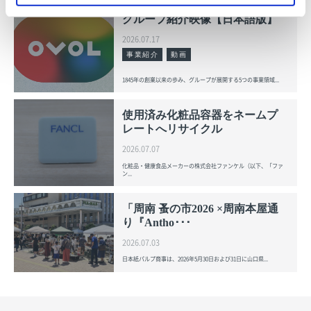
グループ紹介映像【日本語版】
2026.07.17
事業紹介
動画
1845年の創業以来の歩み、グループが展開する5つの事業領域...
使用済み化粧品容器をネームプ
レートへリサイクル
2026.07.07
化粧品・健康食品メーカーの株式会社ファンケル（以下、「ファ
ン...
「周南 蚤の市2026 ×周南本屋通
り『Antho･･･
2026.07.03
日本紙パルプ商事は、2026年5月30日および31日に山口県...