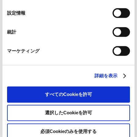
れられない場合、本ウェブサイトの機能が制限される場
の
しました
合があります。《
クッキーポリシー
》
選
設定情報
択
2
月
統計
2012.02.28
お知らせ
マーケティング
本社移転に関するお知らせ【PDF 121KB】
1
月
詳細を表示
2012.01.05
お知らせ
すべてのCookieを許可
紙が塗り替える風景（窓辺を飾る和紙のシート）を掲載いたし
ました
選択したCookieを許可
OVOL LOOP
必須Cookieのみを使用する